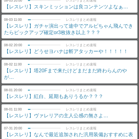
08-03 20:00
レスレリまとめ速報
【レスレリ】スキンミッションは良コンテンツよなぁ…
08-03 11:00
レスレリまとめ速報
【レスレリ】ガチャ演出って途中でアルビちゃん飛んでき
たらピックアップ確定or3枚抜き以上？？？
08-02 20:00
レスレリまとめ速報
【レスレリ】どうせヨハナは斬アタッカーや！！！！！
08-02 11:00
レスレリまとめ速報
【レスレリ】塔20Fまで来たけどまだまだ終わらんのや
が…
08-01 20:00
レスレリまとめ速報
【レスレリ】紅白、延期もありうるか？？？
08-01 11:00
レスレリまとめ速報
【レスレリ】ヴァレリアの主人公感の無さよ…
07-31 20:00
レスレリまとめ速報
【レスレリ】なんで最近追加された汎用装備おすすめに表