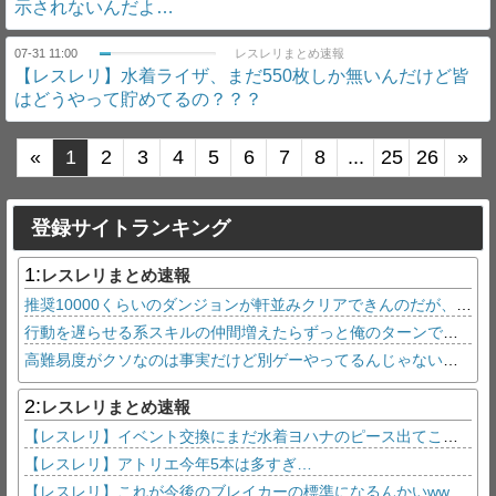
示されないんだよ…
07-31 11:00
レスレリまとめ速報
【レスレリ】水着ライザ、まだ550枚しか無いんだけど皆
はどうやって貯めてるの？？？
«
1
2
3
4
5
6
7
8
...
25
26
»
登録サイトランキング
1:
レスレリまとめ速報
推奨10000くらいのダンジョンが軒並みクリアできんのだが、みんなそんなもん？
行動を遅らせる系スキルの仲間増えたらずっと俺のターンできるんかな？ｗ
高難易度がクソなのは事実だけど別ゲーやってるんじゃないかという人がいてビビる！？
2:
レスレリまとめ速報
【レスレリ】イベント交換にまだ水着ヨハナのピース出てこないんだけどおま環？？？
【レスレリ】アトリエ今年5本は多すぎ…
【レスレリ】これが今後のブレイカーの標準になるんかいwwwww